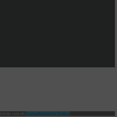
isfeito com ele.
Aceitar
Rejeitar
Ver Política