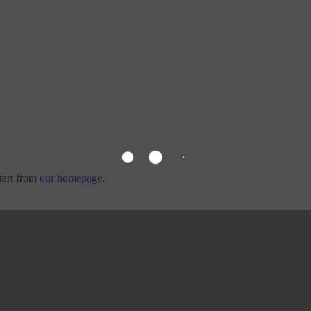
tart from
our homepage
.