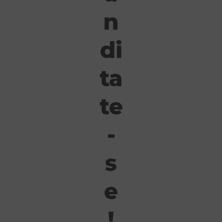
n
di
ta
te
-
s
e
!