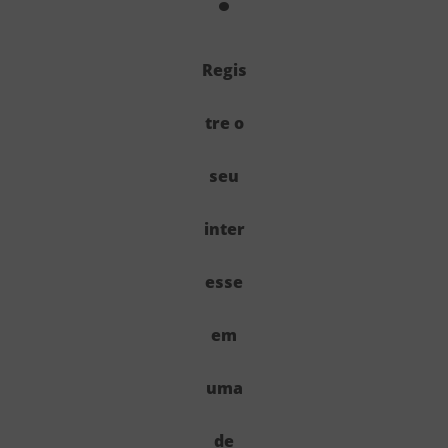
Regis
tre o
seu
inter
esse
em
uma
de