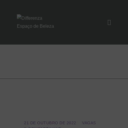
SOBRE NÓS
SERVIÇOS
Recepcionista
UNIDADES
NOIVAS/EVENTO
S
CONTATO
21 DE OUTUBRO DE 2022
VAGAS