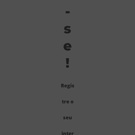
-
s
e
!
Regis
tre o
seu
inter