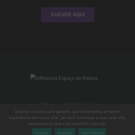
AGENDE AQUI
Differenza © 2026. Todos
Usamos cookies para garantir que oferecemos a melhor
os direitos Reservados
experiência em nosso site. Se você continuar a usar este site,
assumiremos que está satisfeito com ele.
Aceitar
Rejeitar
Ver Política