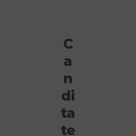
C
a
n
di
ta
te