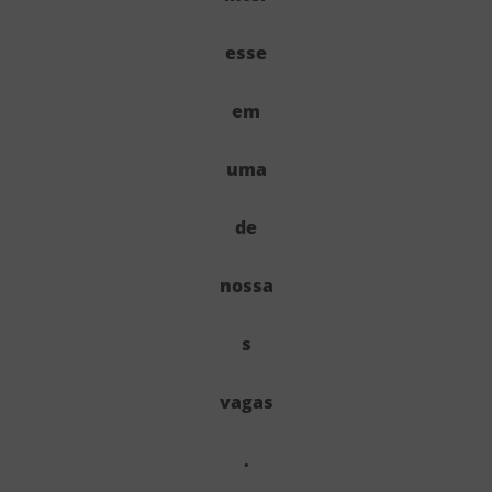
esse
em
uma
de
nossa
s
vagas
.