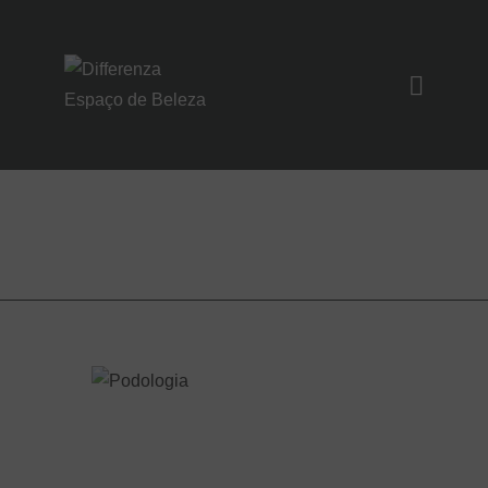
SOBRE NÓS
SERVIÇOS
Podologia
UNIDADES
NOIVAS/EVENTO
S
CONTATO