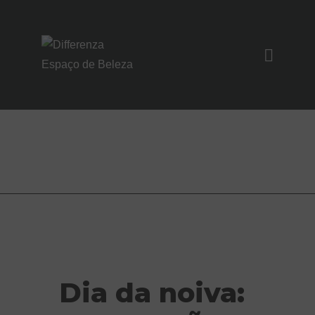
SOBRE NÓS
SERVIÇOS
Marca: Noiva
UNIDADES
NOIVAS/EVENTO
S
CONTATO
Dia da noiva: