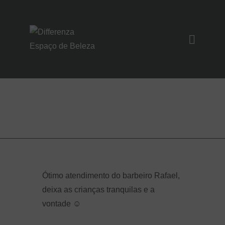
SOBRE NÓS
SERVIÇOS
Fala Angelita
UNIDADES
NOIVAS/EVENTO
S
CONTATO
Ótimo atendimento do barbeiro Rafael,
deixa as crianças tranquilas e a
vontade ☺️