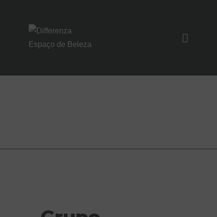
SOBRE NÓS
SERVIÇOS
Aconteciment
UNIDADES
os
NOIVAS/EVENTO
S
CONTATO