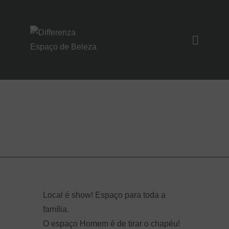
SOBRE NÓS
SERVIÇOS
Edney
UNIDADES
Ribeiro
NOIVAS/EVENTO
S
CONTATO
Local é show! Espaço para toda a
família.
O espaço Homem é de tirar o chapéu!