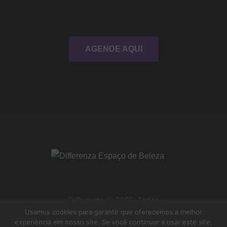
AGENDE AQUI
Differenza © 2026. Todos
Usamos cookies para garantir que oferecemos a melhor
os direitos Reservados
experiência em nosso site. Se você continuar a usar este site,