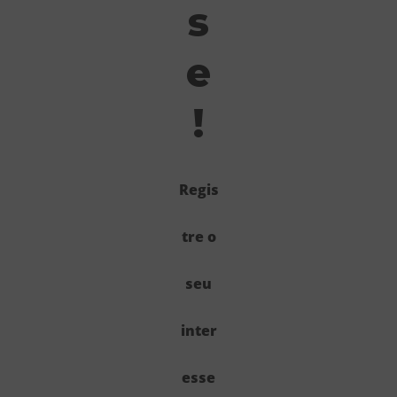
s
e
!
Regis
tre o
seu
inter
esse