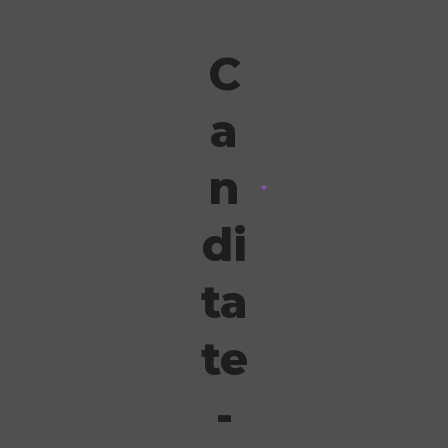
C
a
n
di
ta
te
-