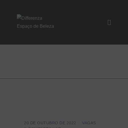
SOBRE NÓS
SERVIÇOS
Manicure
UNIDADES
NOIVAS/EVENTO
S
CONTATO
20 DE OUTUBRO DE 2022
VAGAS