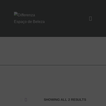
SOBRE NÓS
SERVIÇOS
care
UNIDADES
NOIVAS/EVENTO
S
CONTATO
SHOWING ALL 2 RESULTS