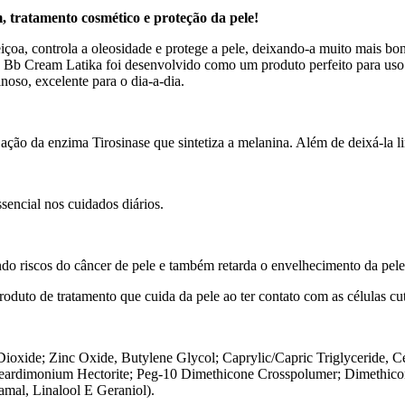
 tratamento cosmético e proteção da pele!
içoa, controla a oleosidade e protege a pele, deixando-a muito mais bo
Bb Cream Latika foi desenvolvido como um produto perfeito para uso diá
oso, excelente para o dia-a-dia.
a ação da enzima Tirosinase que sintetiza a melanina. Além de deixá-la 
encial nos cuidados diários.
uindo riscos do câncer de pele e também retarda o envelhecimento da pele
uto de tratamento que cuida da pele ao ter contato com as células cut
oxide; Zinc Oxide, Butylene Glycol; Caprylic/Capric Triglyceride, Ce
eardimonium Hectorite; Peg-10 Dimethicone Crosspolumer; Dimethicon
mal, Linalool E Geraniol).