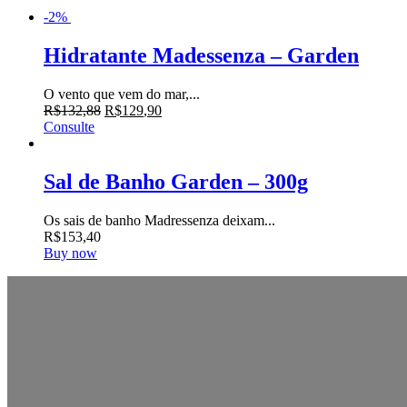
-2%
Hidratante Madessenza – Garden
O vento que vem do mar,...
R$
132
,
88
R$
129
,
90
Consulte
Sal de Banho Garden – 300g
Os sais de banho Madressenza deixam...
R$
153
,
40
Buy now