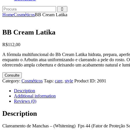
Home
Cosméticos
BB Cream Latika
BB Cream Latika
R$
112
,
00
A fórmula multifuncional do Bb Cream Latika hidrata, prepara, aperfe
enquanto o Arbutin atua uniformizando e clareando a pele do rosto. O 
oferecendo ampla cobertura e deixando um acabamento natural e lumin
Consulte
Category:
Cosméticos
Tags:
care
,
style
Product ID:
2691
Description
Additional information
Reviews (0)
Description
Clareamento de Manchas – (Whitening) Fps 44 (Fator de Proteção So