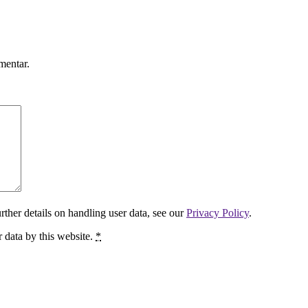
mentar.
urther details on handling user data, see our
Privacy Policy
.
 data by this website.
*