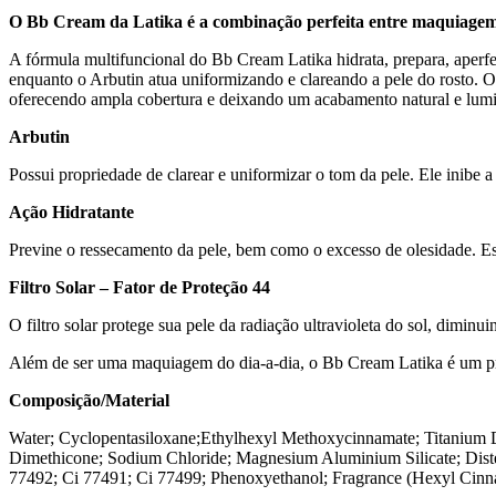
O Bb Cream da Latika é a combinação perfeita entre maquiagem,
A fórmula multifuncional do Bb Cream Latika hidrata, prepara, aperfe
enquanto o Arbutin atua uniformizando e clareando a pele do rosto. O 
oferecendo ampla cobertura e deixando um acabamento natural e lumin
Arbutin
Possui propriedade de clarear e uniformizar o tom da pele. Ele inibe 
Ação Hidratante
Previne o ressecamento da pele, bem como o excesso de olesidade. Ess
Filtro Solar – Fator de Proteção 44
O filtro solar protege sua pele da radiação ultravioleta do sol, dimin
Além de ser uma maquiagem do dia-a-dia, o Bb Cream Latika é um prod
Composição/Material
Water; Cyclopentasiloxane;Ethylhexyl Methoxycinnamate; Titanium Di
Dimethicone; Sodium Chloride; Magnesium Aluminium Silicate; Dist
77492; Ci 77491; Ci 77499; Phenoxyethanol; Fragrance (Hexyl Cinna