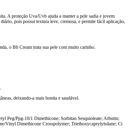
nita. A proteção Uva/Uvb ajuda a manter a pele sadia e jovem
rio, pois possui textura leve, cremosa, e permite fácil aplicação,
linda, o Bb Cream trata sua pele com muito carinho.
.
âneas, deixando-a mais bonita e saudável.
tyl Peg/Ppg-10/1 Dimethicone; Sorbitan Sesquioleate; Arbutin;
e/Vinyl Dimethicone Crosspolymer; Triethoxycaprylylsilane; Ci