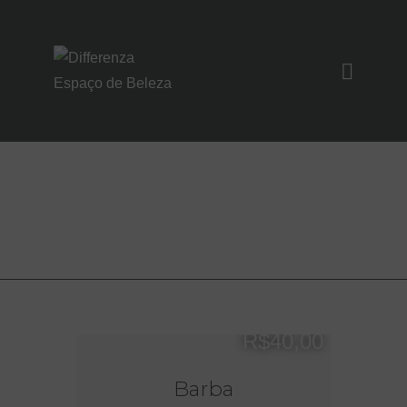
SOBRE NÓS
SERVIÇOS
Página
UNIDADES
Home
NOIVAS/EVENTO
S
CONTATO
R$40,00
Barba